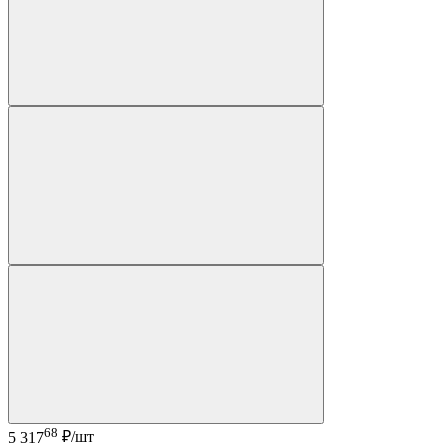
68
5 317
₽/шт