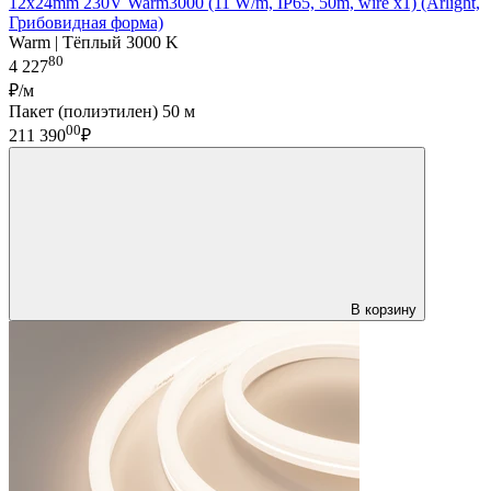
12x24mm 230V Warm3000 (11 W/m, IP65, 50m, wire x1) (Arlight,
Грибовидная форма)
Warm | Тёплый 3000 K
80
4 227
₽/м
Пакет (полиэтилен) 50 м
00
211 390
₽
В корзину