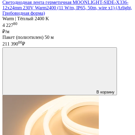
Светодиодная лента герметичная MOONLIGHT-SIDE-X336-
12x24mm 230V Warm2400 (11 W/m, IP65, 50m, wire x1) (Arlight,
Грибовидная форма)
Warm | Тёплый 2400 K
80
4 227
₽/м
Пакет (полиэтилен) 50 м
00
211 390
₽
В корзину