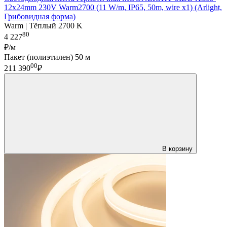
12x24mm 230V Warm2700 (11 W/m, IP65, 50m, wire x1) (Arlight,
Грибовидная форма)
Warm | Тёплый 2700 K
80
4 227
₽/м
Пакет (полиэтилен) 50 м
00
211 390
₽
В корзину