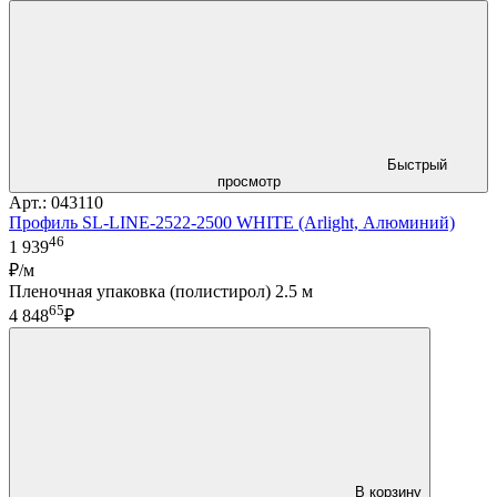
Быстрый
просмотр
Арт.: 043110
Профиль SL-LINE-2522-2500 WHITE (Arlight, Алюминий)
46
1 939
₽/м
Пленочная упаковка (полистирол) 2.5 м
65
4 848
₽
В корзину