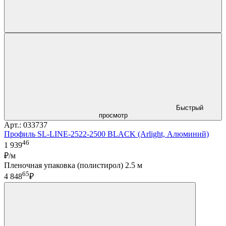
Быстрый
просмотр
Арт.: 033737
Профиль SL-LINE-2522-2500 BLACK (Arlight, Алюминий)
46
1 939
₽/м
Пленочная упаковка (полистирол) 2.5 м
65
4 848
₽