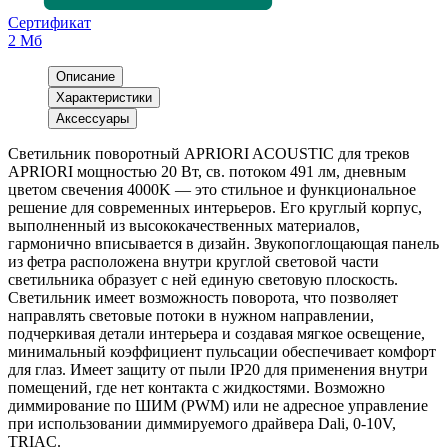
Сертификат
2 Мб
Описание
Характеристики
Аксессуары
Светильник поворотный APRIORI ACOUSTIC для треков
APRIORI мощностью 20 Вт, св. потоком 491 лм, дневным
цветом свечения 4000K — это стильное и функциональное
решение для современных интерьеров. Его круглый корпус,
выполненный из высококачественных материалов,
гармонично вписывается в дизайн. Звукопоглощающая панель
из фетра расположена внутри круглой световой части
светильника образует с ней единую световую плоскость.
Светильник имеет возможность поворота, что позволяет
направлять световые потоки в нужном направлении,
подчеркивая детали интерьера и создавая мягкое освещение,
минимальный коэффициент пульсации обеспечивает комфорт
для глаз. Имеет защиту от пыли IP20 для применения внутри
помещений, где нет контакта с жидкостями. Возможно
диммирование по ШИМ (PWM) или не адресное управление
при использовании диммируемого драйвера Dali, 0-10V,
TRIAC.