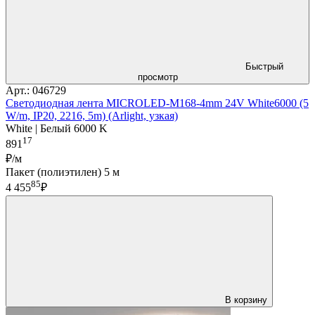
Быстрый
просмотр
Арт.: 046729
Светодиодная лента MICROLED-M168-4mm 24V White6000 (5
W/m, IP20, 2216, 5m) (Arlight, узкая)
White | Белый 6000 K
17
891
₽/м
Пакет (полиэтилен) 5 м
85
4 455
₽
В корзину