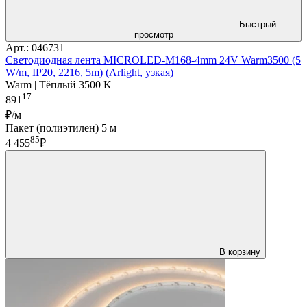
Быстрый
просмотр
Арт.: 046731
Светодиодная лента MICROLED-M168-4mm 24V Warm3500 (5
W/m, IP20, 2216, 5m) (Arlight, узкая)
Warm | Тёплый 3500 K
17
891
₽/м
Пакет (полиэтилен) 5 м
85
4 455
₽
В корзину