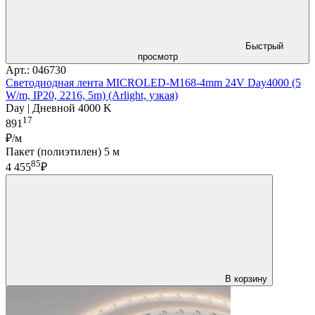
Быстрый
просмотр
Арт.: 046730
Светодиодная лента MICROLED-M168-4mm 24V Day4000 (5
W/m, IP20, 2216, 5m) (Arlight, узкая)
Day | Дневной 4000 K
17
891
₽/м
Пакет (полиэтилен) 5 м
85
4 455
₽
В корзину