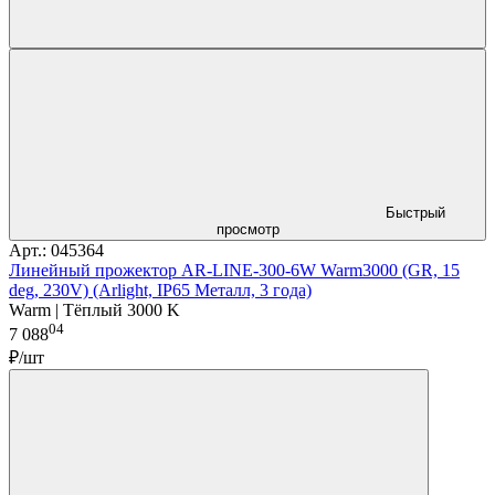
Быстрый
просмотр
Арт.: 045364
Линейный прожектор AR-LINE-300-6W Warm3000 (GR, 15
deg, 230V) (Arlight, IP65 Металл, 3 года)
Warm | Тёплый 3000 K
04
7 088
₽/шт