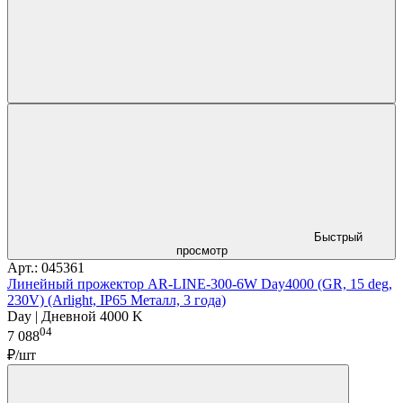
Быстрый
просмотр
Арт.: 045361
Линейный прожектор AR-LINE-300-6W Day4000 (GR, 15 deg,
230V) (Arlight, IP65 Металл, 3 года)
Day | Дневной 4000 K
04
7 088
₽/шт