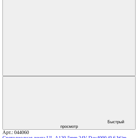
Быстрый
просмотр
Арт.: 044060
Светодиодная лента UL-A120-5mm 24V Day4000 (9.6 W/m,