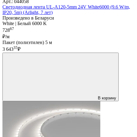
Арт.: 044058
Светодиодная лента UL-A120-5mm 24V White6000 (9.6 W/m,
IP20, 5m) (Arlight, 7 лет)
Произведено в Беларуси
White | Белый 6000 K
67
728
₽/м
Пакет (полиэтилен) 5 м
35
3 643
₽
В корзину