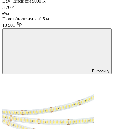
Day | Дневной 5000 K
23
3 700
₽/м
Пакет (полиэтилен) 5 м
15
18 501
₽
В корзину