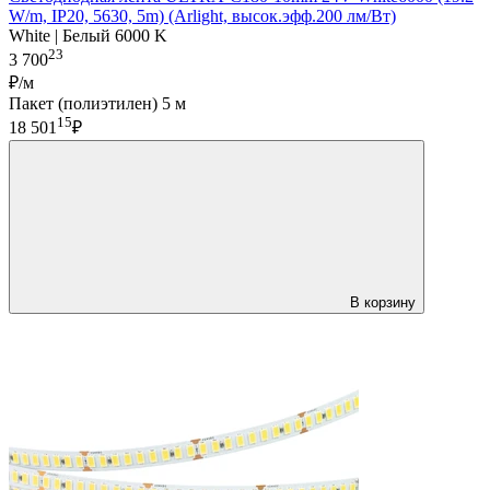
W/m, IP20, 5630, 5m) (Arlight, высок.эфф.200 лм/Вт)
White | Белый 6000 K
23
3 700
₽/м
Пакет (полиэтилен) 5 м
15
18 501
₽
В корзину