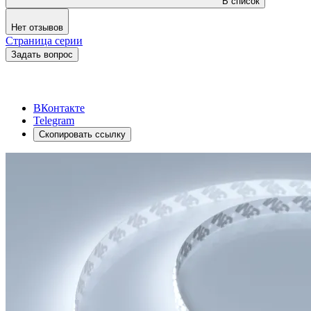
В список
Нет отзывов
Страница серии
Задать вопрос
ВКонтакте
Telegram
Скопировать ссылку