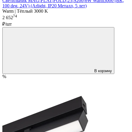
Светильник MAG-FLAT-FOLD-25-S200-6W Warm3000 (BK,
100 deg, 24V) (Arlight, IP20 Металл, 5 лет)
Warm | Тёплый 3000 K
74
2 652
₽/шт
В корзину
%