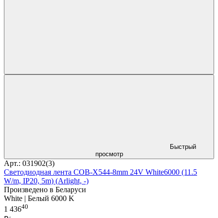
Быстрый
просмотр
Арт.: 031902(3)
Светодиодная лента COB-X544-8mm 24V White6000 (11.5
W/m, IP20, 5m) (Arlight, -)
Произведено в Беларуси
White | Белый 6000 K
40
1 436