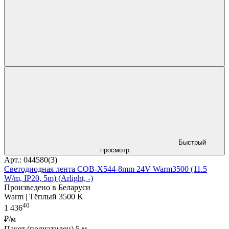
Быстрый
просмотр
Арт.: 044580(3)
Светодиодная лента COB-X544-8mm 24V Warm3500 (11.5
W/m, IP20, 5m) (Arlight, -)
Произведено в Беларуси
Warm | Тёплый 3500 K
40
1 436
₽/м
Пакет (полиэтилен) 5 м