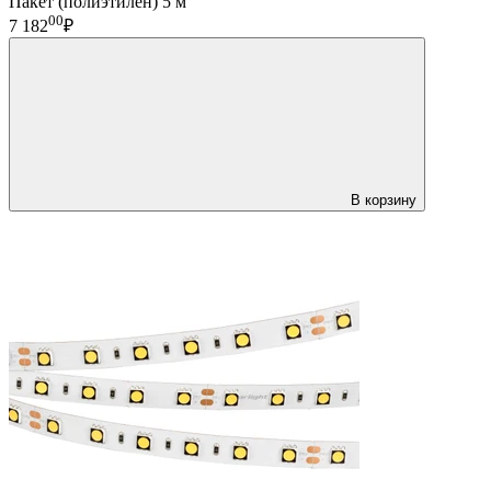
Пакет (полиэтилен) 5 м
00
7 182
₽
В корзину