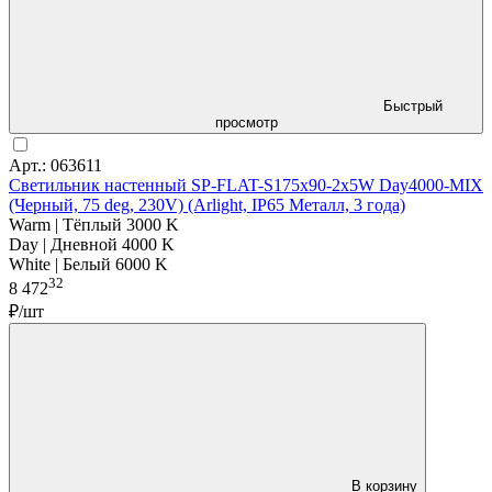
Быстрый
просмотр
Арт.: 063611
Светильник настенный SP-FLAT-S175x90-2x5W Day4000-MIX
(Черный, 75 deg, 230V) (Arlight, IP65 Металл, 3 года)
Warm | Тёплый 3000 K
Day | Дневной 4000 K
White | Белый 6000 K
32
8 472
₽/шт
В корзину