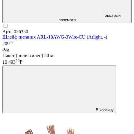
Быстрый
просмотр
Арт.: 026350
Шлейф питания ARL-18AWG-3Wire-CU (Arlight, -)
87
209
₽/м
Пакет (полиэтилен) 50 м
50
10 493
₽
В корзину