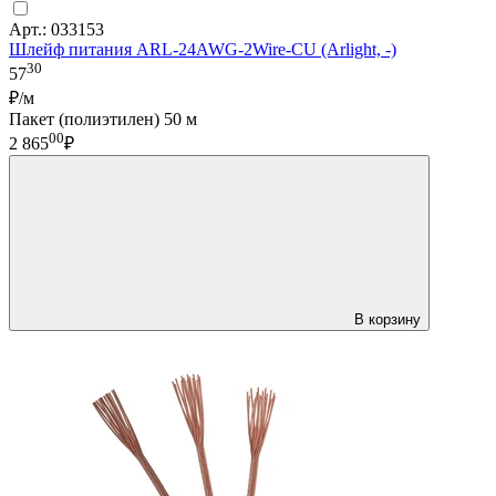
Арт.: 033153
Шлейф питания ARL-24AWG-2Wire-CU (Arlight, -)
30
57
₽/м
Пакет (полиэтилен) 50 м
00
2 865
₽
В корзину