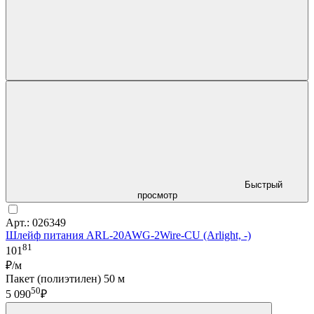
Быстрый
просмотр
Арт.: 026349
Шлейф питания ARL-20AWG-2Wire-CU (Arlight, -)
81
101
₽/м
Пакет (полиэтилен) 50 м
50
5 090
₽