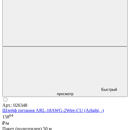
Быстрый
просмотр
Арт.: 026348
Шлейф питания ARL-18AWG-2Wire-CU (Arlight, -)
64
158
₽/м
Пакет (полиэтилен) 50 м