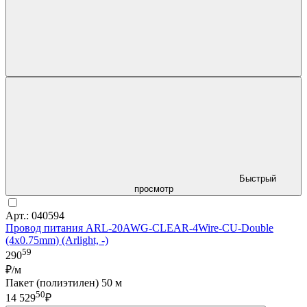
Быстрый
просмотр
Арт.: 040594
Провод питания ARL-20AWG-CLEAR-4Wire-CU-Double
(4x0.75mm) (Arlight, -)
59
290
₽/м
Пакет (полиэтилен) 50 м
50
14 529
₽