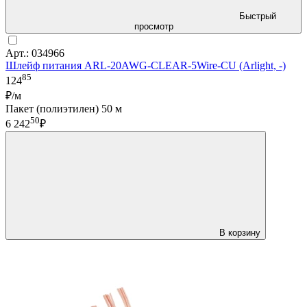
Быстрый
просмотр
Арт.: 034966
Шлейф питания ARL-20AWG-CLEAR-5Wire-CU (Arlight, -)
85
124
₽/м
Пакет (полиэтилен) 50 м
50
6 242
₽
В корзину