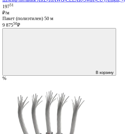
51
197
₽/м
Пакет (полиэтилен) 50 м
50
9 875
₽
В корзину
%