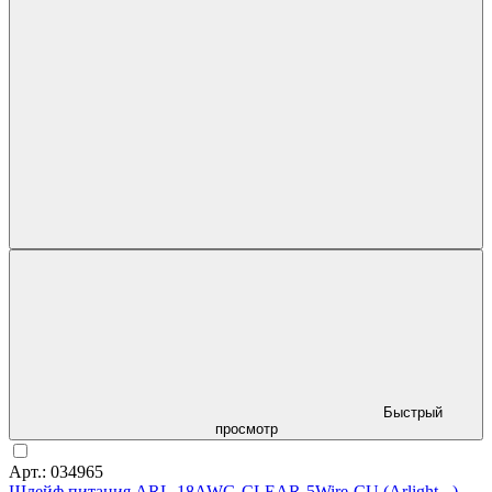
Быстрый
просмотр
Арт.: 034965
Шлейф питания ARL-18AWG-CLEAR-5Wire-CU (Arlight, -)