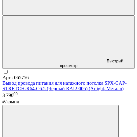
Быстрый
просмотр
Арт.: 065756
Вывод провода питания для натяжного потолка SPX-CAP-
STRETCH-R64-C6.5 (Черный RAL9005) (Arlight, Металл)
00
3 790
₽/компл