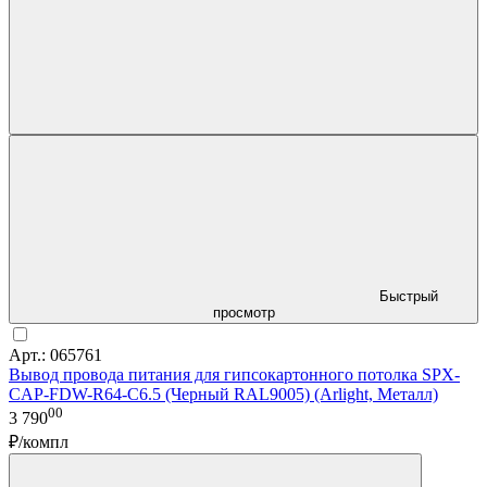
Быстрый
просмотр
Арт.: 065761
Вывод провода питания для гипсокартонного потолка SPX-
CAP-FDW-R64-C6.5 (Черный RAL9005) (Arlight, Металл)
00
3 790
₽/компл