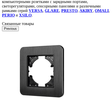
компьютерными розетками c зарядными портами,
светорегуляторами, сенсорными панелями и различными
рамками серий
VERSA
,
GLARE
,
PRESTO
,
AKIRY
,
OMALI
,
PERIO
и
XSILO
.
Связанные товары
Previous