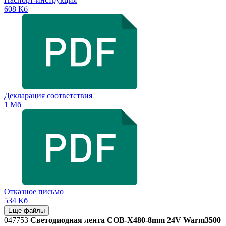
608 Кб
Декларация соответствия
1 Мб
Отказное письмо
534 Кб
Еще файлы
047753
Светодиодная лента COB-X480-8mm 24V Warm3500