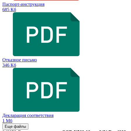
Паспорт-инструкция
685 Кб
Отказное письмо
346 Кб
Декларация соответствия
1 Мб
Еще файлы