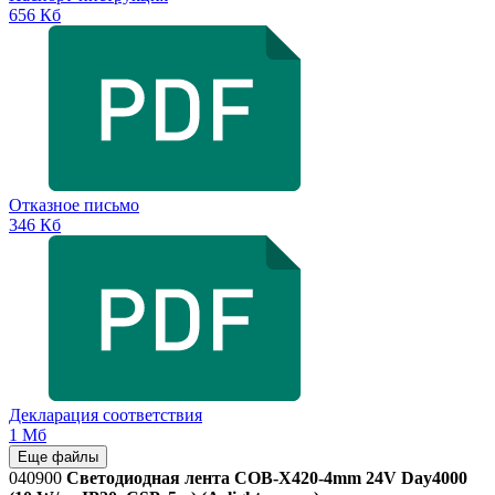
656 Кб
Отказное письмо
346 Кб
Декларация соответствия
1 Мб
Еще файлы
040900
Светодиодная лента COB-X420-4mm 24V Day4000