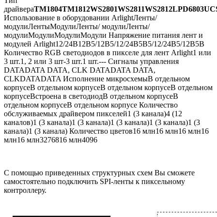
Тип
драйвера
ТМ1804ТМ1812WS2801WS2811WS2812LPD6803UCS
Использование в оборудовании ArlightЛенты/
модулиЛентыМодулиЛенты/ модулиЛенты/
модулиМодулиМодулиМодули Напряжение питания лент и
модулей Arlight12/24В12В5/12В5/12/24В5В5/12/24В5/12В5В
Количество RGB светодиодов в пикселе для лент Arlight1 или
3 шт.1, 2 или 3 шт-3 шт.1 шт.--- Сигналы управления
DATADATA DATA, CLK DATADATA DATA,
CLKDATADATA Исполнение микросхемыВ отдельном
корпусеВ отдельном корпусеВ отдельном корпусеВ отдельном
корпусеВстроена в светодиодВ отдельном корпусеВ
отдельном корпусеВ отдельном корпусе Количество
обслуживаемых драйвером пикселей1 (3 канала)4 (12
каналов)1 (3 канала)1 (3 канала)1 (3 канала)1 (3 канала)1 (3
канала)1 (3 канала) Количество цветов16 млн16 млн16 млн16
млн16 млн3276816 млн4096
С помощью приведенных структурных схем Вы сможете
самостоятельно подключить SPI-ленты к пиксельному
контроллеру.