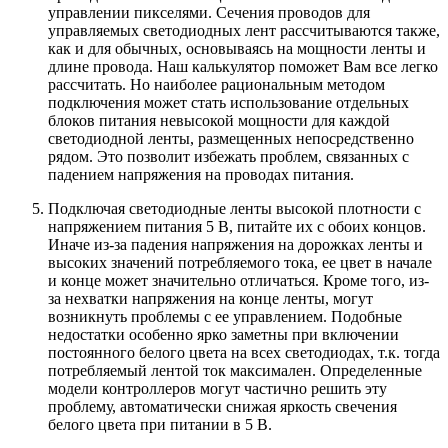
управлении пикселями. Сечения проводов для
управляемых светодиодных лент рассчитываются также,
как и для обычных, основываясь на мощности ленты и
длине провода. Наш калькулятор поможет Вам все легко
рассчитать. Но наиболее рациональным методом
подключения может стать использование отдельных
блоков питания невысокой мощности для каждой
светодиодной ленты, размещенных непосредственно
рядом. Это позволит избежать проблем, связанных с
падением напряжения на проводах питания.
Подключая светодиодные ленты высокой плотности с
напряжением питания 5 В, питайте их с обоих концов.
Иначе из-за падения напряжения на дорожках ленты и
высоких значений потребляемого тока, ее цвет в начале
и конце может значительно отличаться. Кроме того, из-
за нехватки напряжения на конце ленты, могут
возникнуть проблемы с ее управлением. Подобные
недостатки особенно ярко заметны при включении
постоянного белого цвета на всех светодиодах, т.к. тогда
потребляемый лентой ток максимален. Определенные
модели контроллеров могут частично решить эту
проблему, автоматически снижая яркость свечения
белого цвета при питании в 5 В.