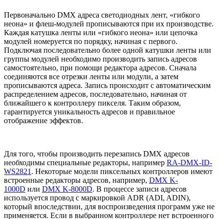
Первоначально DMX адреса светодиодных лент, «гибкого
неона» и флеш-модулей прописываются при их производстве.
Каждая катушка ленты или «гибкого неона» или цепочка
модулей номеруется по порядку, начиная с первого.
Подключая последовательно более одной катушки ленты или
группы модулей необходимо производить запись адресов
самостоятельно, при помощи редактора адресов. Сначала
соединяются все отрезки ленты или модули, а затем
прописываются адреса. Запись происходит с автоматическим
распределением адресов, последовательно, начиная от
ближайшего к контроллеру пикселя. Таким образом,
гарантируется уникальность адресов и правильное
отображение эффектов.
Для того, чтобы производить перезапись DMX адресов
необходимы специальные редакторы, например
RA-DMX-ID-
WS2821
. Некоторые модели пиксельных контроллеров имеют
встроенные редакторы адресов, например,
DMX K-
1000D
или
DMX K-8000D
. В процессе записи адресов
используется провод с маркировкой ADR (ADI, ADIN),
который впоследствии, для воспроизведения программ уже не
применяется. Если в выбранном контроллере нет встроенного