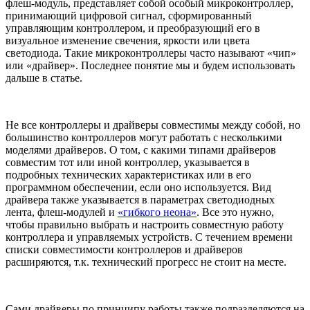
флеш-модуль, представляет собой особый микроконтроллер,
принимающий цифровой сигнал, сформированный
управляющим контроллером, и преобразующий его в
визуальное изменение свечения, яркости или цвета
светодиода. Такие микроконтроллеры часто называют «чип»
или «драйвер». Последнее понятие мы и будем использовать
дальше в статье.
Не все контроллеры и драйверы совместимы между собой, но
большинство контроллеров могут работать с несколькими
моделями драйверов. О том, с какими типами драйверов
совместим тот или иной контроллер, указывается в
подробных технических характеристиках или в его
программном обеспечении, если оно используется. Вид
драйвера также указывается в параметрах светодиодных
лента, флеш-модулей и
«гибкого неона»
. Все это нужно,
чтобы правильно выбрать и настроить совместную работу
контроллера и управляемых устройств. С течением времени
списки совместимости контроллеров и драйверов
расширяются, т.к. технический прогресс не стоит на месте.
Сами драйверы по принципу работы также подразделяются на