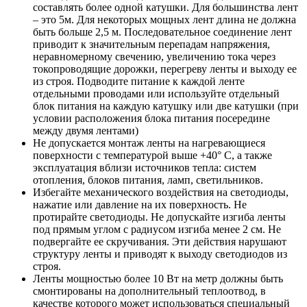
составлять более одной катушки. Для большинства лент
– это 5м. Для некоторых мощных лент длина не должна
быть больше 2,5 м. Последовательное соединение лент
приводит к значительным перепадам напряжения,
неравномерному свечению, увеличению тока через
токопроводящие дорожки, перегреву ленты и выходу ее
из строя. Подводите питание к каждой ленте
отдельными проводами или используйте отдельный
блок питания на каждую катушку или две катушки (при
условии расположения блока питания посередине
между двумя лентами)
Не допускается монтаж ленты на нагревающиеся
поверхности с температурой выше +40° C, а также
эксплуатация вблизи источников тепла: систем
отопления, блоков питания, ламп, светильников.
Избегайте механического воздействия на светодиоды,
нажатие или давление на их поверхность. Не
протирайте светодиоды. Не допускайте изгиба ленты
под прямым углом с радиусом изгиба менее 2 см. Не
подвергайте ее скручивания. Эти действия нарушают
структуру ленты и приводят к выходу светодиодов из
строя.
Ленты мощностью более 10 Вт на метр должны быть
смонтированы на дополнительный теплоотвод, в
качестве которого может использоваться специальный