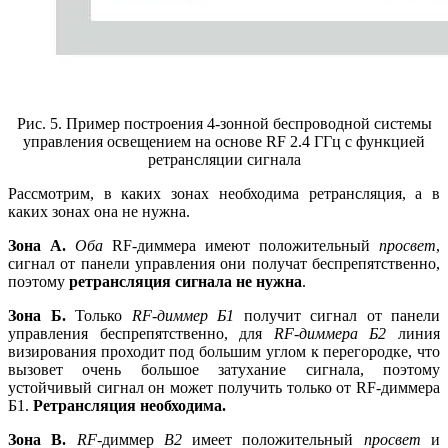
Рис. 5. Пример построения 4-зонной беспроводной системы
управления освещением на основе RF 2.4 ГГц с функцией
ретрансляции сигнала
Рассмотрим, в каких зонах необходима ретрансляция, а в
каких зонах она не нужна.
Зона A.
Оба
RF-диммера имеют положительный
просвет
,
сигнал от панели управления они получат беспрепятственно,
поэтому
ретрансляция сигнала не нужна
.
Зона Б.
Только
RF-диммер Б1
получит сигнал от панели
управления беспрепятственно, для
RF-диммера Б2
линия
визирования проходит под большим углом к перегородке, что
вызовет очень большое затухание сигнала, поэтому
устойчивый сигнал он может получить только от RF-диммера
Б1.
Ретрансляция необходима.
Зона В.
RF-
диммер
B2
имеет положительный
просвет
и