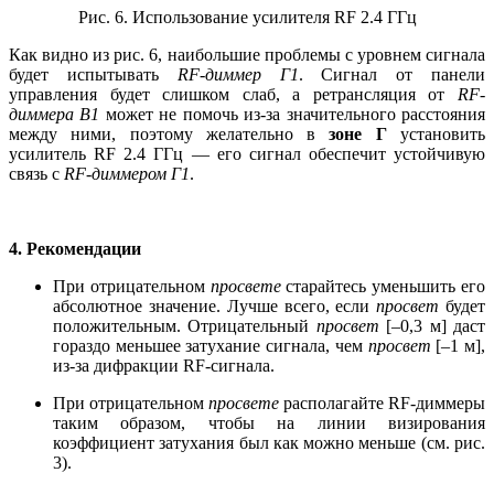
Рис. 6. Использование усилителя RF 2.4 ГГц
Как видно из рис. 6, наибольшие проблемы с уровнем сигнала
будет испытывать
RF-диммер Г1
. Сигнал от панели
управления будет слишком слаб, а ретрансляция от
RF-
диммера В1
может не помочь из-за значительного расстояния
между ними, поэтому желательно в
зоне Г
установить
усилитель RF 2.4 ГГц — его сигнал обеспечит устойчивую
связь с
RF-диммером Г1
.
4. Рекомендации
При отрицательном
просвете
старайтесь уменьшить его
абсолютное значение. Лучше всего, если
просвет
будет
положительным. Отрицательный
просвет
[–0,3 м] даст
гораздо меньшее затухание сигнала, чем
просвет
[–1 м],
из-за дифракции RF-сигнала.
При отрицательном
просвете
располагайте RF-диммеры
таким образом, чтобы на линии визирования
коэффициент затухания был как можно меньше (см. рис.
3).