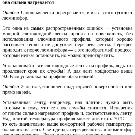
она сильно нагревается
Ошибка 1
:
мощная лента перегревается, и из-за этого тускнеет
люминофор.
Это одна из самых распространенных ошибок — установка
мощной светодиодной ленты просто на поверхность, без
использования алюминиевого профиля, который хорошо
рассеивает тепло и не допускает перегрева ленты. Перегрев
приводит к порче люминофора — а это необратимый процесс,
который нельзя остановить, но можно предотвратить.
Устанавливайте все светодиодные ленты на профиль, ведь это
продлевает срок их службы! А для лент мощностью выше
9.6 Вт/м установка на профиль обязательна!
Ошибка 2
:
лента установлена над горячей поверхностью или
прямо на ней.
Устанавливая ленту, например, над плитой, нужно быть
готовым к тому, что ее срок службы снизится. Испарения
от плиты сильно нагревают профиль и, соответственно, ленту.
Над плитой температура профиля может достигать 70°С —
то есть значительно выше комфортной рабочей температуры
большинства лент. Светодиоды перегреваются, и люминофор
начинает тускнеть. Ленту приходится заменять чаще.