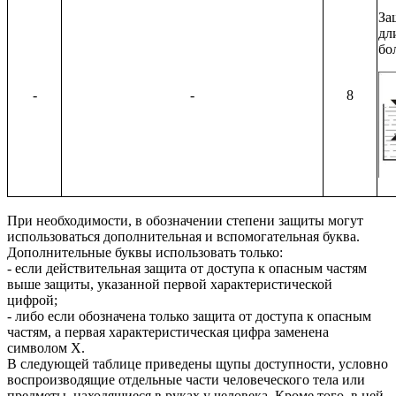
За
дл
бо
-
-
8
При необходимости, в обозначении степени защиты могут
использоваться дополнительная и вспомогательная буква.
Дополнительные буквы использовать только:
- если действительная защита от доступа к опасным частям
выше защиты, указанной первой характеристической
цифрой;
- либо если обозначена только защита от доступа к опасным
частям, а первая характеристическая цифра заменена
символом X.
В следующей таблице приведены щупы доступности, условно
воспроизводящие отдельные части человеческого тела или
предметы, находящиеся в руках у человека. Кроме того, в ней