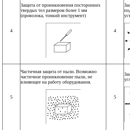
Защита от проникновения посторонних
За
твердых тел размером более 1 мм
по
(проволока, тонкий инструмент)
ус
4
4
Частичная защита от пыли. Возможно
За
частичное проникновение пыли, не
уг
влияющее на работу оборудования.
5
5