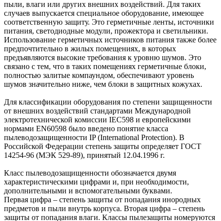
пыли, влаги или других внешних воздействий. Для таких
случаев выпускается специальное оборудование, имеющее
соответственную защиту. Это герметичные ленты, источники
питания, светодиодные модули, прожектора и светильники.
Использование герметичных источников питания также более
предпочтительно в жилых помещениях, в которых
предъявляются высокие требования к уровню шумов. Это
связано с тем, что в таких помещениях герметичные блоки,
полностью залитые компаундом, обеспечивают уровень
шумов значительно ниже, чем блоки в защитных кожухах.
Для классификации оборудования по степени защищенности
от внешних воздействий стандартами Международной
электротехнической комиссии IEC598 и европейскими
нормами EN60598 было введено понятие класса
пылеводозащищенности IP (International Protection). В
Российской Федерации степень защиты определяет ГОСТ
14254-96 (МЭК 529-89), принятый 12.04.1996 г.
Класс пылеводозащищенности обозначается двумя
характеристическими цифрами и, при необходимости,
дополнительными и вспомогательными буквами.
Первая цифра – степень защиты от попадания инородных
предметов и пыли внутрь корпуса. Вторая цифра – степень
защиты от попадания влаги. Классы пылезащиты номеруются