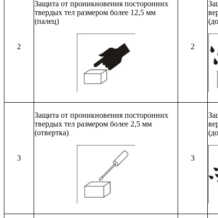
Защита от проникновения посторонних
За
твердых тел размером более 12,5 мм
ве
(палец)
(д
2
2
Защита от проникновения посторонних
За
твердых тел размером более 2,5 мм
ве
(отвертка)
(д
3
3