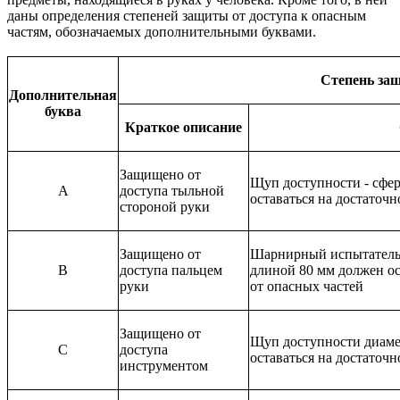
даны определения степеней защиты от доступа к опасным
частям, обозначаемых дополнительными буквами.
Степень за
Дополнительная
буква
Краткое описание
Защищено от
Щуп доступности - сфер
A
доступа тыльной
оставаться на достаточ
стороной руки
Защищено от
Шарнирный испытатель
B
доступа пальцем
длиной 80 мм должен ос
руки
от опасных частей
Защищено от
Щуп доступности диаме
C
доступа
оставаться на достаточ
инструментом