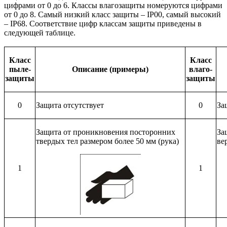
цифрами от 0 до 6. Классы влагозащиты номеруются цифрами
от 0 до 8. Самый низкий класс защиты – IP00, самый высокий
– IP68. Соответствие цифр классам защиты приведены в
следующей таблице.
Класс
Класс
пыле-
Описание (примеры)
влаго-
защиты
защиты
0
Защита отсутствует
0
За
Защита от проникновения посторонних
За
твердых тел размером более 50 мм (рука)
ве
1
1