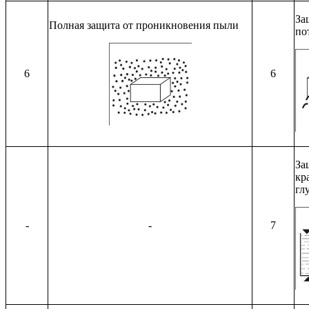
За
Полная защита от проникновения пыли
по
6
6
За
кр
гл
-
-
7