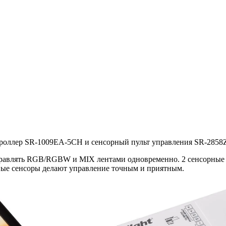
нтроллер SR-1009EA-5CH и сенсорный пульт управления SR-2858
равлять RGB/RGBW и MIX лентами одновременно. 2 сенсорные зо
ьные сенсоры делают управление точным и приятным.