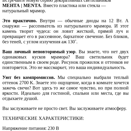
Встречайте новую серию декоративных светильников
МЕНТА | MENTA
. Вместо пластика или стекла —
натуральный мрамор.
Это практично.
Внутри — обычные диоды на 12 Вт. А
снаружи — рассеиватель из натурального мрамора. И этот
камень творит чудеса: он ловит жесткий, прямой луч и
превращает его в рассеянное, бархатное свечение. Без бликов,
без теней, с углом излучения аж 130˚.
Ваш личный неповторимый узор
. Вы знаете, что нет двух
одинаковых кусков мрамора? Ваш светильник будет
единственным в своем роде. Рисунок прожилок и оттенков не
повторяется. Это не массмаркет, это ваша индивидуальность.
Уют без компромиссов.
Мы специально выбрали теплый
оттенок 2700 K. Знаете это ощущение, когда в комнате хочется
зажечь свечи? Вот здесь то же самое чувство, но при полной
яркости. Идеально для гостиной, спальни или места, где вы
отдыхаете душой.
Вы заслуживаете не просто свет. Вы заслуживаете атмосферу.
ТЕХНИЧЕСКИЕ ХАРАКТЕРИСТИКИ:
Напряжение питания: 230 В