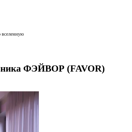
ю вселенную
льника ФЭЙВОР (FAVOR)