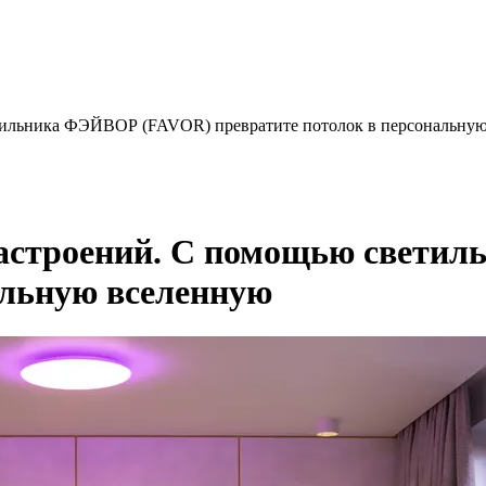
тильника ФЭЙВОР (FAVOR) превратите потолок в персональну
настроений. С помощью свети
альную вселенную