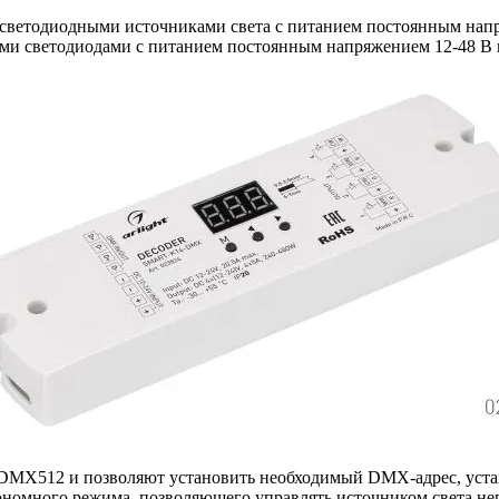
 светодиодными источниками света с питанием постоянным нап
 светодиодами с питанием постоянным напряжением 12-48 В и 
 DMX512 и позволяют установить необходимый DMX-адрес, уста
тономного режима, позволяющего управлять источником света не