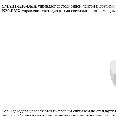
SMART-K16-DMX
управляет светодиодной лентой и другими
K20-DMX
управляют светодиодными светильниками и мощными
Все 3 декодера управляются цифровым сигналом по стандарту
дисплее. Одним из достоинств декодеров является наличие ав