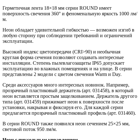
Герметичная лента 18×18 мм серии ROUND имеет
поверхность свечения 360° и феноменальную яркость 1000 лм/
м.
Неон обладает удивительной гибкостью — возможен изгиб в
любую сторону при соблюдении требований и ограничений
эксплуатации.
Высокий индекс цветопередачи (CRI>90) и необычная
круглая форма сечения позволяют создавать интересные
инсталляции. Степень пылевлагозащиты IP65 допускает
эксплуатацию во влажных помещениях и на улице. В серии
представлены 2 модели с цветом свечения Warm и Day.
Среди аксессуаров много интересных новинок. Например,
прозрачный пластиковый держатель (арт. 031458), в который
неон вставляется простым защелкиванием. Держатель другого
типа (арт. 031459) прижимает неон к поверхности после
установки, накрывая и фиксируя его. Для каждой серии
предлагается прозрачный пластиковый профиль (арт. 031460).
В серии ROUND также появился неон сечением 25×25 мм,
световой поток 950 лм/м.
Неон с пиксельным управлением