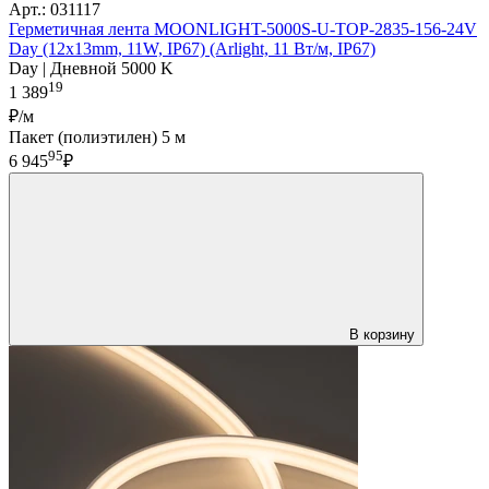
Арт.: 031117
Герметичная лента MOONLIGHT-5000S-U-TOP-2835-156-24V
Day (12х13mm, 11W, IP67) (Arlight, 11 Вт/м, IP67)
Day | Дневной 5000 K
19
1 389
₽/м
Пакет (полиэтилен) 5 м
95
6 945
₽
В корзину