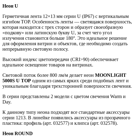
Неон U
Герметичная лента 12×13 мм серии U (IP67) с вертикальным
изгибом TOP. Особенность ленты — светящаяся поверхность,
которая находится с трех сторон и образует своеобразную
«подкову» или латинскую букву U, за счет чего угол
излучения становится больше 180°. Это идеальное решение
для оформления витрин и объектов, где необходимо создать
непрерывную световую полосу.
Высокий индекс цветопередачи (CRI>90) обеспечивает
идеальное освещение товаров на витринах.
Световой поток более 800 лм/м делает неон
MOONLIGHT
5000S U TOP
одним из самых ярких среди подобных лент и
уникальным благодаря трехсторонней поверхности свечения.
В серии представлены 2 модели с цветом свечения Warm и
Day.
К данному типу неона подходят все стандартные аксессуары
серии 1213. В линейке появились аксессуары из прозрачного
пластика: профиль (арт. 032577) и клипса (арт. 032578).
Неон ROUND