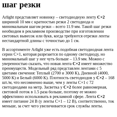
шаг резки
Arlight представляет новинку – светодиодную ленту
С×2
шириной 10 мм с кратностью резки 2 светодиода и
минимальным шагом резки – всего 11.9 мм. Такой шаг резки
необходим в рекламном производстве при изготовлении
световых вывесок или букв, когда требуются отрезки ленты
нестандартной длины с точностью до 1 см.
В ассортименте Arlight уже есть подобная светодиодная лента
серии C×1, которая разрезается по одному светодиоду, но
минимальный шаг у нее чуть больше – 13.9 мм. Можно с
уверенностью сказать, что новая лента
С×2
имеет множество
преимуществ. Модельный ряд представлен лентами с 5
цветами свечения: Теплый (2700 и 3000 К), Дневной (4000,
5000 К) и Белый (6000 К). Плотность светодиодов у
С×2
– 168
шт./м, что несомненно выше, чем у ленты С×1 с 72
светодиодами на метр. Засветка у
С×2
более равномерная,
световой поток в 1.5 раза больше, поэтому ее можно
эффективно использовать в рекламной сфере. Лента
С×2
имеет питание 24 В (у ленты С×1 – 12 В), соответственно, ток
меньше, за счет чего увеличивается срок службы ленты.