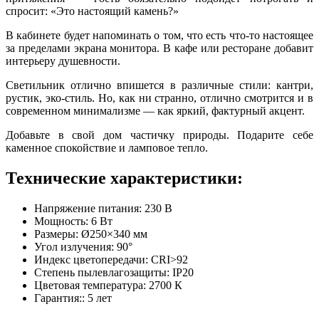
спросит: «Это настоящий камень?»
В кабинете будет напоминать о том, что есть что-то настоящее
за пределами экрана монитора. В кафе или ресторане добавит
интерьеру душевности.
Светильник отлично впишется в различные стили: кантри,
рустик, эко-стиль. Но, как ни странно, отлично смотрится и в
современном минимализме — как яркий, фактурный акцент.
Добавьте в свой дом частичку природы. Подарите себе
каменное спокойствие и ламповое тепло.
Технические характеристики:
Напряжение питания:
230 В
Мощность:
6 Вт
Размеры:
Ø250×340 мм
Угол излучения:
90°
Индекс цветопередачи:
CRI>92
Степень пылевлагозащиты:
IP20
Цветовая температура:
2700 К
Гарантия::
5 лет