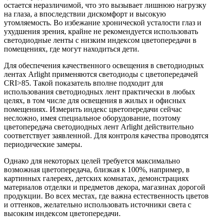
остается неразличимой, что это вызывает лишнюю нагрузку
на глаза, а впоследствии дискомфорт и высокую
утомляемость. Во избежание хронической усталости глаз и
ухудшения зрения, крайне не рекомендуется использовать
светодиодные ленты с низким индексом цветопередачи в
помещениях, где могут находиться дети.
Для обеспечения качественного освещения в светодиодных
лентах Arlight применяются светодиоды с цветопередачей
CRI>85. Такой показатель вполне подходит для
использования светодиодных лент практически в любых
целях, в том числе для освещения в жилых и офисных
помещениях. Измерить индекс цветопередачи сейчас
несложно, имея специальное оборудование, поэтому
цветопередача светодиодных лент Arlight действительно
соответствует заявленной. Для контроля качества проводятся
периодические замеры.
Однако для некоторых целей требуется максимально
возможная цветопередача, близкая к 100%, например, в
картинных галереях, детских комнатах, демонстрациях
материалов отделки и предметов декора, магазинах дорогой
продукции. Во всех местах, где важна естественность цветов
и оттенков, желательно использовать источники света с
высоким индексом цветопередачи.