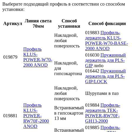
Выберите подходящий профиль в соответствии со способом
установки:
Линия света
Способ
Артикул
Способ фиксации
70мм
установки
019883
Профиль-
Накладной,
держатель KLUS-
любая
POWER-W70-BASE-
поверхность
2000 ANOD
Профиль
KLUS-
016030
Пружинный
019879
POWER-W70-
держатель для PLS-
Накладной,
2000 ANOD
GIP
либо
для
016442
Пружинный
гипсокартона
держатель для PLS-
GIP/LOCK
Накладной,
любая
Шурупами в паз
поверхность
Профиль
019884
Профиль-
Встраиваемый
KLUS-
держатель TEK-
в гипсокартон
019881
POWER-
POWER-RW70F-
13 мм
RW70F-2000
GH13-2000
ANOD
019885
Профиль-
Встраиваемый