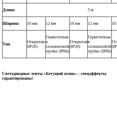
Длина
5 м
Ширина
10 мм
12 мм
10 мм
12 мм
10
Герметичная
Герметичная
Открытая
в
Открытая
в
От
Тип
(IP20)
силиконовой
(IP20)
силиконовой
(IP
трубке (IP66)
трубке (IP66)
Светодиодные ленты «Бегущий огонь» – спецэффекты
гарантированы!