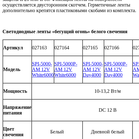
осуществляется двусторонним скотчем. Герметичные ленты
дополнительно крепятся пластиковыми скобами из комплекта.
Светодиодные ленты «бегущий огонь» белого свечения
Артикул
027163
027164
027165
027166
02
SPI-5000-
SPI-5000P-
SPI-5000-
SPI-5000P-
SP
Модель
AM 12V
AM 12V
AM 12V
AM 12V
AM
White6000
White6000
Day4000
Day4000
Wa
Мощность
10-13,2 Вт/м
Напряжение
DC 12 В
питания
Цвет
Белый
Дневной белый
свечения