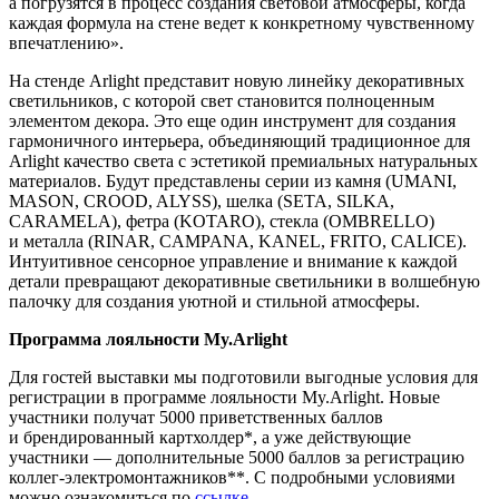
а погрузятся в процесс создания световой атмосферы, когда
каждая формула на стене ведет к конкретному чувственному
впечатлению».
На стенде Arlight представит новую линейку декоративных
светильников, с которой свет становится полноценным
элементом декора. Это еще один инструмент для создания
гармоничного интерьера, объединяющий традиционное для
Arlight качество света с эстетикой премиальных натуральных
материалов. Будут представлены серии из камня (UMANI,
MASON, CROOD, ALYSS), шелка (SETA, SILKA,
CARAMELA), фетра (KOTARO), стекла (OMBRELLO)
и металла (RINAR, CAMPANA, KANEL, FRITO, CALICE).
Интуитивное сенсорное управление и внимание к каждой
детали превращают декоративные светильники в волшебную
палочку для создания уютной и стильной атмосферы.
Программа лояльности My.Arlight
Для гостей выставки мы подготовили выгодные условия для
регистрации в программе лояльности My.Arlight. Новые
участники получат 5000 приветственных баллов
и брендированный картхолдер*, а уже действующие
участники — дополнительные 5000 баллов за регистрацию
коллег-электромонтажников**. С подробными условиями
можно ознакомиться по
ссылке
.