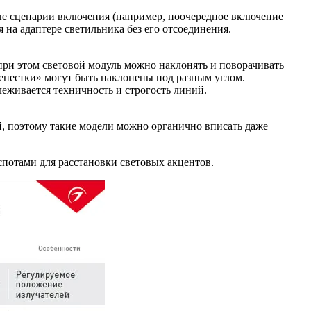
ые сценарии включения (например, поочередное включение
на адаптере светильника без его отсоединения.
 при этом световой модуль можно наклонять и поворачивать
епестки» могут быть наклонены под разным углом.
леживается техничность и строгость линий.
й, поэтому такие модели можно органично вписать даже
спотами для расстановки световых акцентов.