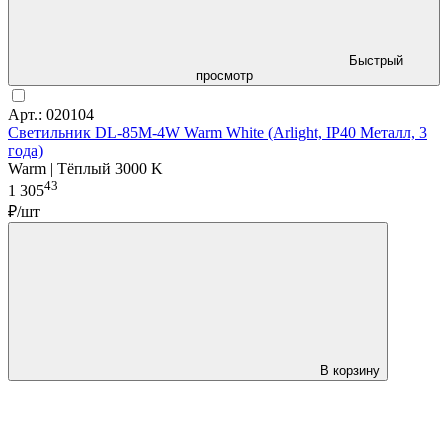
Быстрый
просмотр
Арт.: 020104
Светильник DL-85M-4W Warm White (Arlight, IP40 Металл, 3
года)
Warm | Тёплый 3000 K
43
1 305
₽/шт
В корзину