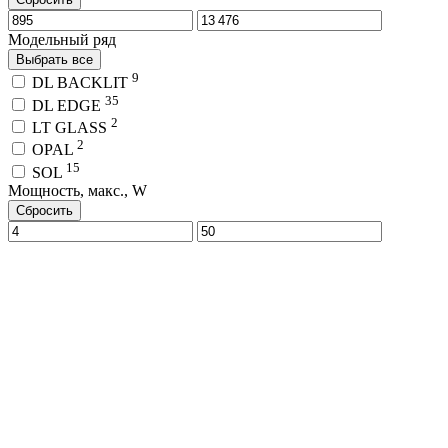
Модельный ряд
Выбрать все
9
DL BACKLIT
35
DL EDGE
2
LT GLASS
2
OPAL
15
SOL
Мощность, макс., W
Сбросить