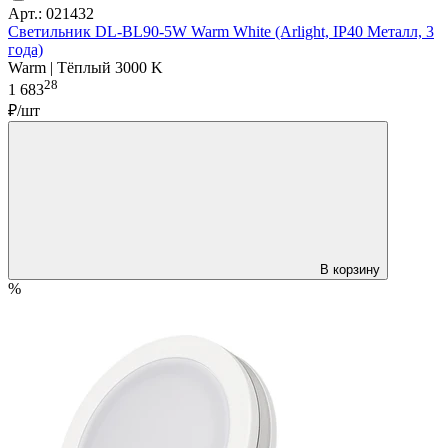
Арт.: 021432
Светильник DL-BL90-5W Warm White (Arlight, IP40 Металл, 3
года)
Warm | Тёплый 3000 K
28
1 683
₽/шт
В корзину
%