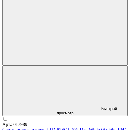
Быстрый
просмотр
Арт.: 017989
Светодиодная панель LTD-85SOL-5W Day White (Arlight, IP44