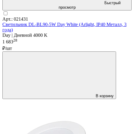
Быстрый
просмотр
Арт.: 021431
Светильник DL-BL90-5W Day White (Arlight, IP40 Металл, 3
года)
Day | Дневной 4000 K
28
1 683
₽/шт
В корзину