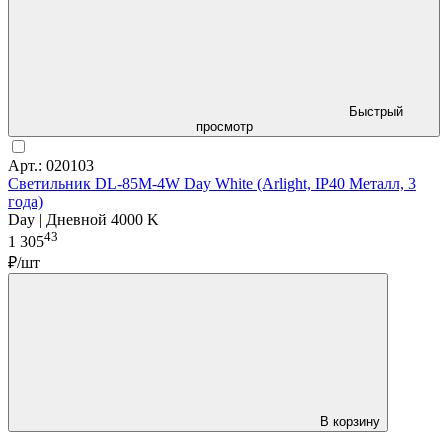
Быстрый
просмотр
Арт.: 020103
Светильник DL-85M-4W Day White (Arlight, IP40 Металл, 3
года)
Day | Дневной 4000 K
43
1 305
₽/шт
В корзину