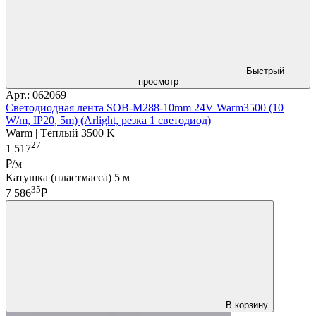
Быстрый
просмотр
Арт.: 062069
Светодиодная лента SOB-M288-10mm 24V Warm3500 (10
W/m, IP20, 5m) (Arlight, резка 1 светодиод)
Warm | Тёплый 3500 K
27
1 517
₽/м
Катушка (пластмасса) 5 м
35
7 586
₽
В корзину