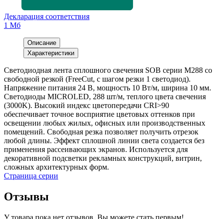
Декларация соответствия
1 Мб
Описание
Характеристики
Светодиодная лента сплошного свечения SOB серии M288 со
свободной резкой (FreeCut, с шагом резки 1 светодиод).
Напряжение питания 24 В, мощность 10 Вт/м, ширина 10 мм.
Светодиоды MICROLED, 288 шт/м, теплого цвета свечения
(3000K). Высокий индекс цветопередачи CRI>90
обеспечивает точное восприятие цветовых оттенков при
освещении любых жилых, офисных или производственных
помещений. Свободная резка позволяет получить отрезок
любой длины. Эффект сплошной линии света создается без
применения рассеивающих экранов. Используется для
декоративной подсветки рекламных конструкций, витрин,
сложных архитектурных форм.
Страница серии
Отзывы
У товара пока нет отзывов. Вы можете стать первым!