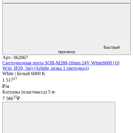
Быстрый
просмотр
Арт.: 062067
Светодиодная лента SOB-M288-10mm 24V White6000 (10
W/m, IP20, 5m) (Arlight, резка 1 светодиод)
White | Белый 6000 K
27
1 517
₽/м
Катушка (пластмасса) 5 м
35
7 586
₽