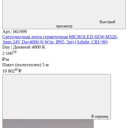
Быстрый
просмотр
Арт.: 061999
Светодиодная лента герметичная MICROLED-SEW-M320-
3mm 24V Day4000 (6 W/m, IP65, 5m) (Arlight, CRI>90)
Day | Дневной 4000 K
59
2 160
₽/м
Пакет (полиэтилен) 5 м
95
10 802
₽
В корзину