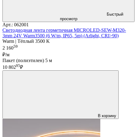
Быстрый
просмотр
Арт.: 062001
Светодиодная лента герметичная MICROLED-SEW-M320-
3mm 24V Warm3500 (6 W/m, IP65, 5m) (Arlight, CRI>90)
Warm | Тёплый 3500 K
59
2 160
₽/м
Пакет (полиэтилен) 5 м
95
10 802
₽
В корзину