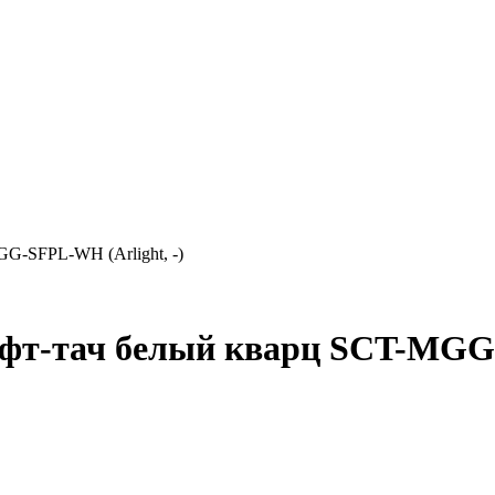
G-SFPL-WH (Arlight, -)
фт-тач белый кварц SCT-MGG-