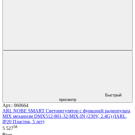
Быстрый
просмотр
Арт.: 060664
ARL NOBE SMART Светорегулятор с функцией радиопульта
MIX механизм DMX512-801-32-MIX-IN (230V, 2.4G) (IARL,
IP20 Пластик, 5 лет)
58
5 527
₽/шт