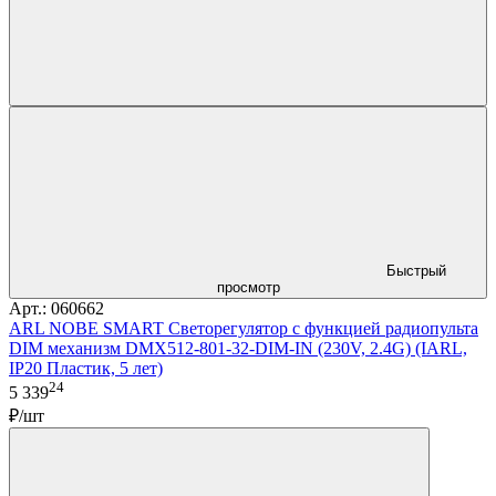
Быстрый
просмотр
Арт.: 060662
ARL NOBE SMART Светорегулятор с функцией радиопульта
DIM механизм DMX512-801-32-DIM-IN (230V, 2.4G) (IARL,
IP20 Пластик, 5 лет)
24
5 339
₽/шт