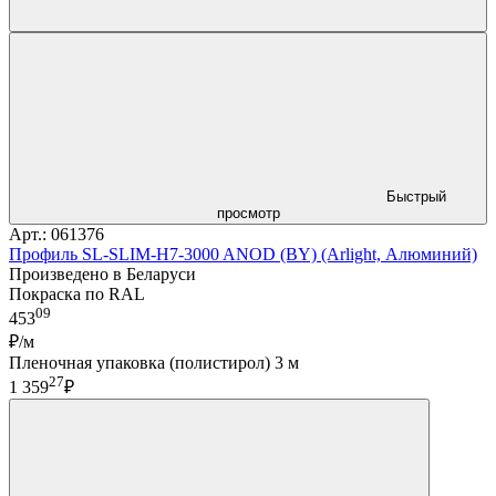
Быстрый
просмотр
Арт.: 061376
Профиль SL-SLIM-H7-3000 ANOD (BY) (Arlight, Алюминий)
Произведено в Беларуси
Покраска по RAL
09
453
₽/м
Пленочная упаковка (полистирол) 3 м
27
1 359
₽