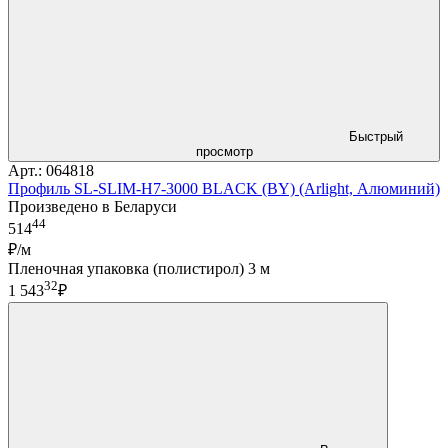
Быстрый
просмотр
Арт.: 064818
Профиль SL-SLIM-H7-3000 BLACK (BY) (Arlight, Алюминий)
Произведено в Беларуси
44
514
₽/м
Пленочная упаковка (полистирол) 3 м
32
1 543
₽