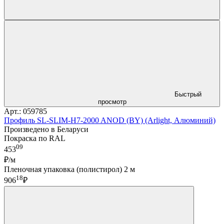
Быстрый
просмотр
Арт.: 059785
Профиль SL-SLIM-H7-2000 ANOD (BY) (Arlight, Алюминий)
Произведено в Беларуси
Покраска по RAL
09
453
₽/м
Пленочная упаковка (полистирол) 2 м
18
906
₽