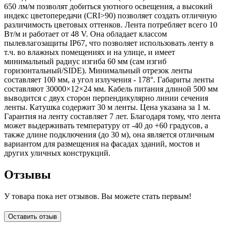
650 лм/м позволят добиться уютного освещения, а высокий
индекс цветопередачи (CRI>90) позволяет создать отличную
различимость цветовых оттенков. Лента потребляет всего 10
Вт/м и работает от 48 V. Она обладает классом
пылевлагозащиты IP67, что позволяет использовать ленту в
т.ч. во влажных помещениях и на улице, и имеет
минимальный радиус изгиба 60 мм (сам изгиб
горизонтальный/SIDE). Минимальный отрезок ленты
составляет 100 мм, а угол излучения - 178°. Габариты ленты
составляют 30000×12×24 мм. Кабель питания длиной 500 мм
выводится с двух сторон перпендикулярно линии сечения
ленты. Катушка содержит 30 м ленты. Цена указана за 1 м.
Гарантия на ленту составляет 7 лет. Благодаря тому, что лента
может выдерживать температуру от -40 до +60 градусов, а
также длине подключения (до 30 м), она является отличным
вариантом для размещения на фасадах зданий, мостов и
других уличных конструкций.
Отзывы
У товара пока нет отзывов. Вы можете стать первым!
Оставить отзыв