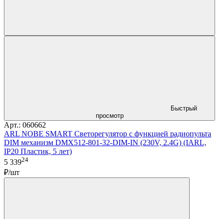
Быстрый
просмотр
Арт.: 060662
ARL NOBE SMART Светорегулятор с функцией радиопульта
DIM механизм DMX512-801-32-DIM-IN (230V, 2.4G) (IARL,
IP20 Пластик, 5 лет)
24
5 339
₽/шт