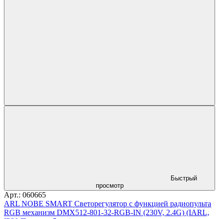
Быстрый
просмотр
Арт.: 060665
ARL NOBE SMART Светорегулятор с функцией радиопульта
RGB механизм DMX512-801-32-RGB-IN (230V, 2.4G) (IARL,