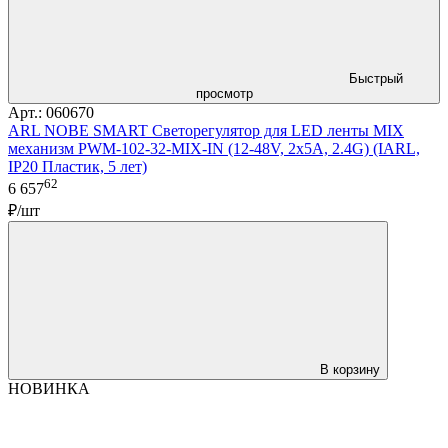
Быстрый
просмотр
Арт.: 060670
ARL NOBE SMART Светорегулятор для LED ленты MIX
механизм PWM-102-32-MIX-IN (12-48V, 2x5A, 2.4G) (IARL,
IP20 Пластик, 5 лет)
62
6 657
₽/шт
В корзину
НОВИНКА