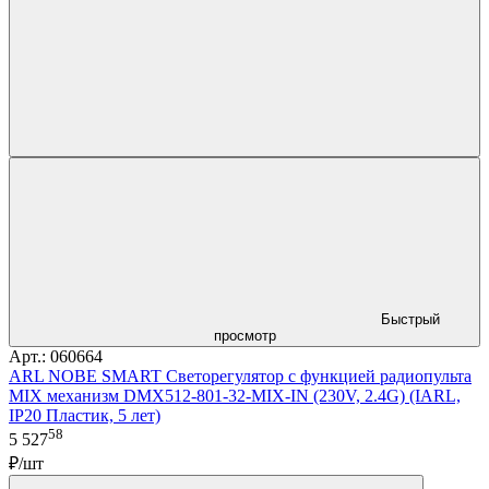
Быстрый
просмотр
Арт.: 060664
ARL NOBE SMART Светорегулятор с функцией радиопульта
MIX механизм DMX512-801-32-MIX-IN (230V, 2.4G) (IARL,
IP20 Пластик, 5 лет)
58
5 527
₽/шт