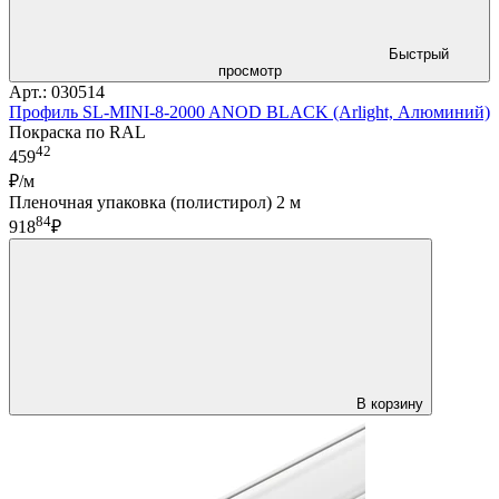
Быстрый
просмотр
Арт.: 030514
Профиль SL-MINI-8-2000 ANOD BLACK (Arlight, Алюминий)
Покраска по RAL
42
459
₽/м
Пленочная упаковка (полистирол) 2 м
84
918
₽
В корзину