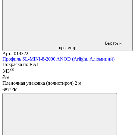
Быстрый
просмотр
Арт.: 019322
Профиль SL-MINI-8-2000 ANOD (Arlight, Алюминий)
Покраска по RAL
88
343
₽/м
Пленочная упаковка (полистирол) 2 м
76
687
₽