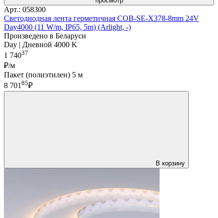
просмотр
Арт.: 058300
Светодиодная лента герметичная COB-SE-X378-8mm 24V
Day4000 (11 W/m, IP65, 5m) (Arlight, -)
Произведено в Беларуси
Day | Дневной 4000 K
37
1 740
₽/м
Пакет (полиэтилен) 5 м
85
8 701
₽
В корзину