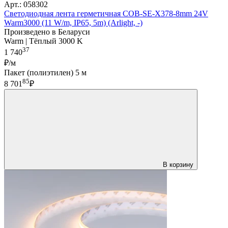
Арт.: 058302
Светодиодная лента герметичная COB-SE-X378-8mm 24V
Warm3000 (11 W/m, IP65, 5m) (Arlight, -)
Произведено в Беларуси
Warm | Тёплый 3000 K
37
1 740
₽/м
Пакет (полиэтилен) 5 м
85
8 701
₽
В корзину