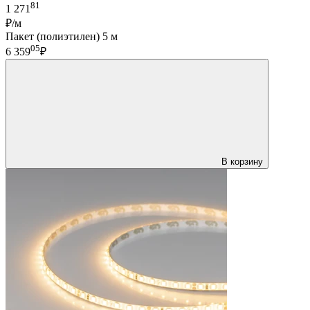
81
1 271
₽/м
Пакет (полиэтилен) 5 м
05
6 359
₽
В корзину