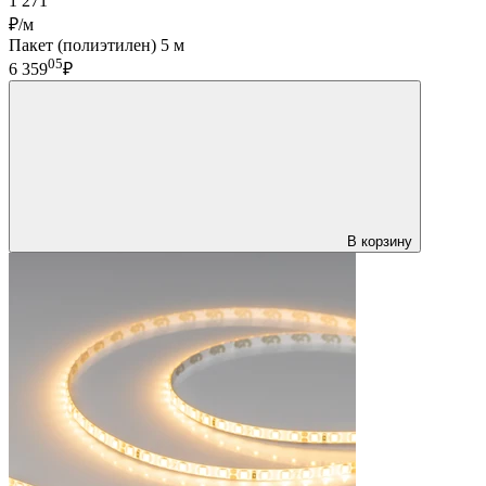
1 271
₽/м
Пакет (полиэтилен) 5 м
05
6 359
₽
В корзину