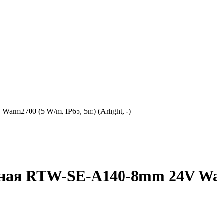
rm2700 (5 W/m, IP65, 5m) (Arlight, -)
чная RTW-SE-A140-8mm 24V War