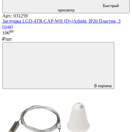
Быстрый
просмотр
Арт.: 031259
Заглушка LGD-4TR-CAP-WH (D) (Arlight, IP20 Пластик, 3
года)
89
106
₽/шт
В корзину