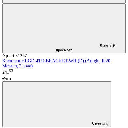
Быстрый
просмотр
Арт.: 031257
Крепление LGD-4TR-BRACKET-WH (D) (Arlight, IP20
Металл, 3 года)
93
241
₽/шт
В корзину