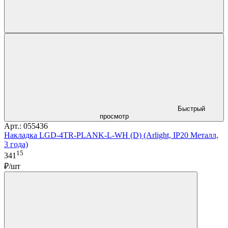
Быстрый
просмотр
Арт.: 055436
Накладка LGD-4TR-PLANK-L-WH (D) (Arlight, IP20 Металл,
3 года)
15
341
₽/шт