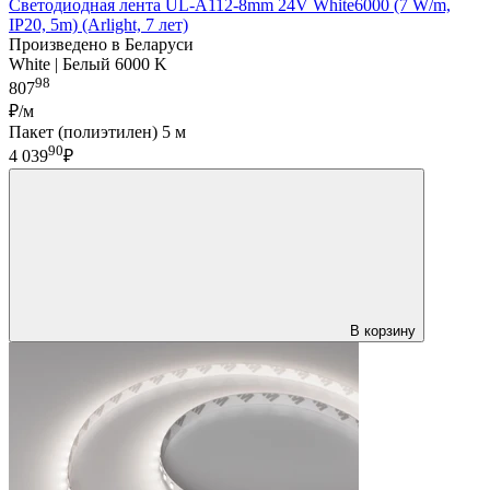
Светодиодная лента UL-A112-8mm 24V White6000 (7 W/m,
IP20, 5m) (Arlight, 7 лет)
Произведено в Беларуси
White | Белый 6000 K
98
807
₽/м
Пакет (полиэтилен) 5 м
90
4 039
₽
В корзину