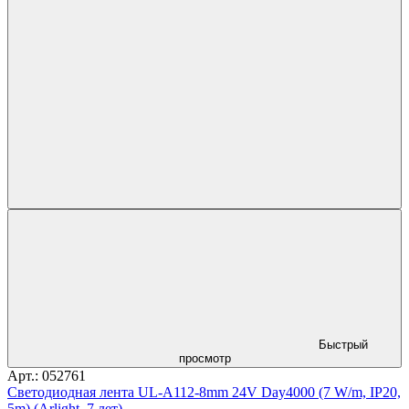
Быстрый
просмотр
Арт.: 052761
Светодиодная лента UL-A112-8mm 24V Day4000 (7 W/m, IP20,
5m) (Arlight, 7 лет)