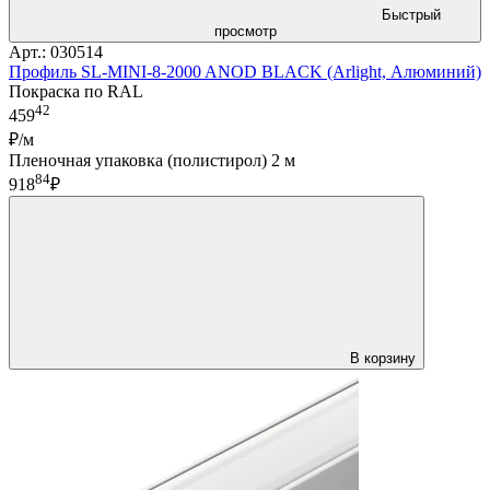
Быстрый
просмотр
Арт.: 030514
Профиль SL-MINI-8-2000 ANOD BLACK (Arlight, Алюминий)
Покраска по RAL
42
459
₽/м
Пленочная упаковка (полистирол) 2 м
84
918
₽
В корзину